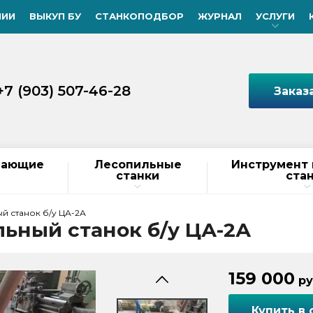
НИИ
ВЫКУП БУ
СТАНКОПОДБОР
ЖУРНАЛ
УСЛУГИ
+7 (903) 507-46-28
Заказ
вающие
Лесопильные
Инструмент 
станки
ста
 станок б/у ЦА-2А
ьный станок б/у ЦА-2А
159 000
ру
Купить в 