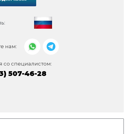
ь:
е нам:
я со специалистом:
3) 507-46-28