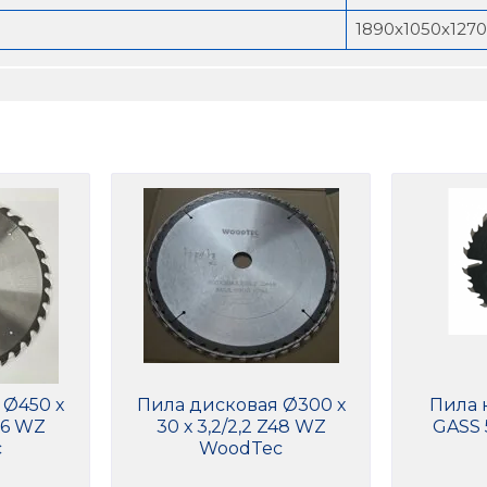
1890х1050х1270
 Ø450 х
Пила дисковая Ø300 х
Пила 
Z36 WZ
30 х 3,2/2,2 Z48 WZ
GASS 
c
WoodTec