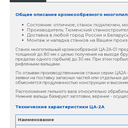
Общее описание кромкообрезного многопиль
Состояние: отличное, станок подключен, м
Производитель: Тюменский станкостроител
Доставка в любой город России и Беларуси
Монтаж и наладка станков на Вашем произ
Станок многопильный кромкообрезной ЦА-2А-01 пред
толщиной до 80 мм с целью получения на выходе бру
пределах одного горбыля) до 30 мм. При этом горбы
рифлеными вальцами.
По отзывам производственников станки серии ЦА2А –
заявки на поставку запасных частей или отдельных д
объясняется продуманностью конструкции и высоким 
Расположение пильного вала относительно обрабатыв
Нижние вальцы базируют заготовки, верхние - осуще
Технические характеристики ЦА-2А
Наименование