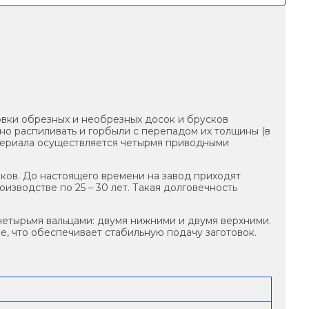
вки обрезных и необрезных досок и брусков
о распиливать и горбыли с перепадом их толщины (в
атериала осуществляется четырмя приводными
ков. До настоящего времени на завод приходят
изводстве по 25 – 30 лет. Такая долговечность
четырьмя вальцами: двумя нижними и двумя верхними.
е, что обеспечивает стабильную подачу заготовок.