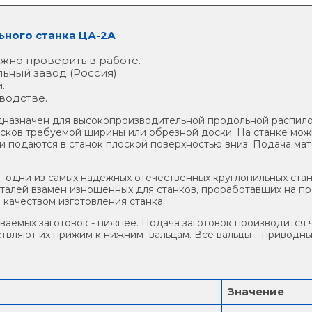
ного станка ЦА-2А
ожно проверить в работе.
ьный завод (Россия)
.
водстве.
назначен для высокопроизводительной продольной распило
сков требуемой ширины или обрезной доски. На станке можн
ли подаются в станок плоской поверхностью вниз. Подача м
 одни из самых надежных отечественных круглопильных стан
еталей взамен изношенных для станков, проработавших на про
качеством изготовления станка.
аемых заготовок - нижнее. Подача заготовок производится 
ствляют их прижим к нижним вальцам. Все вальцы – приводны
Значение