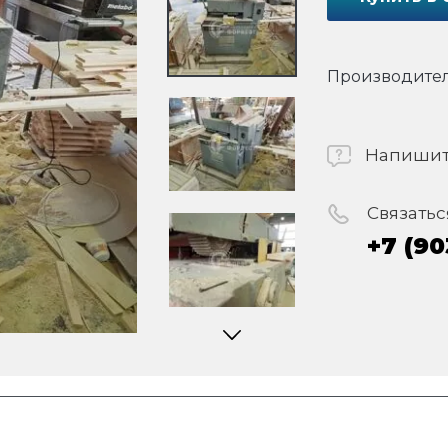
Производител
Напишит
Связатьс
+7 (90