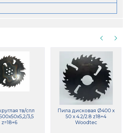
круглая тв/спл
Пила дисковая Ø400 х
500х50х5,2/3,5
50 х 4.2/2.8 z18+4
z=18+6
Woodtec