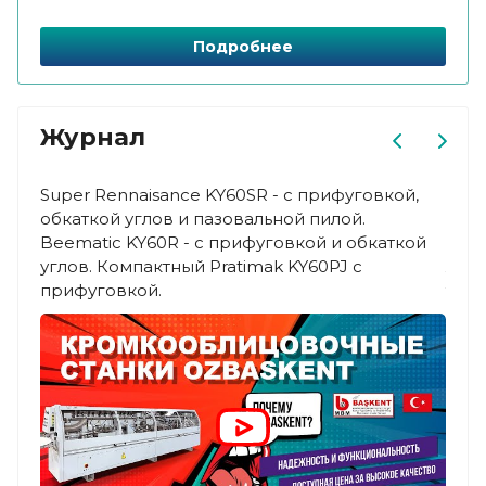
Подробнее
Журнал
Super Rennaisance KY60SR - с прифуговкой,
Благ
обкаткой углов и пазовальной пилой.
хоро
Beematic KY60R - с прифуговкой и обкаткой
макс
углов. Компактный Pratimak KY60PJ с
ламп
прифуговкой.
торц
очищ
пазо