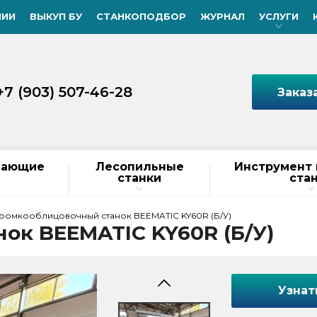
НИИ
ВЫКУП БУ
СТАНКОПОДБОР
ЖУРНАЛ
УСЛУГИ
+7 (903) 507-46-28
Заказ
вающие
Лесопильные
Инструмент 
станки
ста
ромкооблицовочный станок BEEMATIC KY60R (Б/У)
ок BEEMATIC KY60R (Б/У)
Узнат