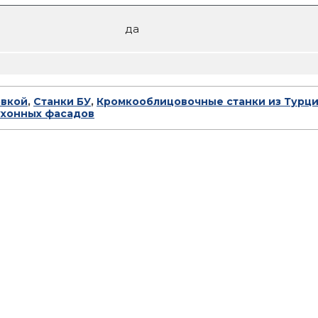
да
овкой
,
Станки БУ
,
Кромкооблицовочные станки из Турц
ухонных фасадов