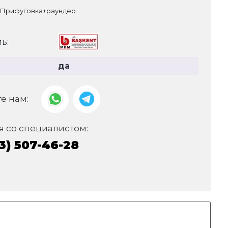
. Прифуговка+раундер
ь:
да
е нам:
я со специалистом:
3) 507-46-28