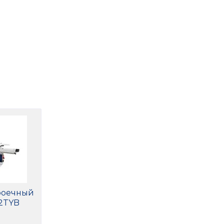
роечный
32TYB