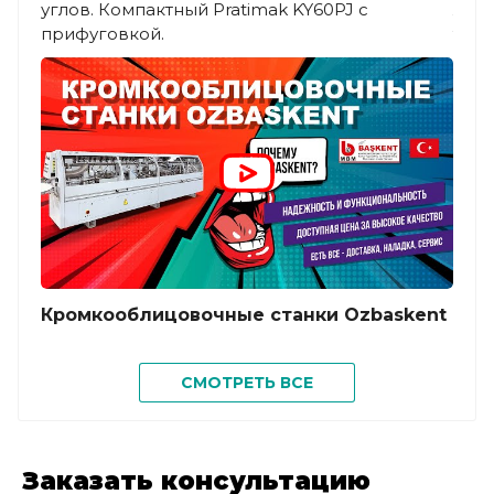
углов. Компактный Pratimak KY60PJ с
ламп
прифуговкой.
торц
очищ
пазо
Кромкооблицовочные станки Ozbaskent
Отз
СМОТРЕТЬ ВСЕ
KY6
Заказать консультацию