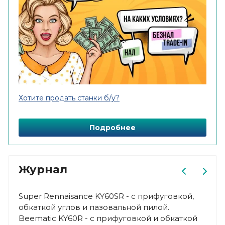
Хотите продать станки б/у?
Подробнее
Журнал
Super Rennaisance KY60SR - с прифуговкой,
Благ
обкаткой углов и пазовальной пилой.
хоро
Beematic KY60R - с прифуговкой и обкаткой
макс