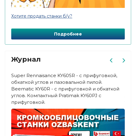
Хотите продать станки б/у?
Подробнее
Журнал
Super Rennaisance KY60SR - с прифуговкой,
Благ
обкаткой углов и пазовальной пилой.
хоро
Beematic KY60R - с прифуговкой и обкаткой
макс
углов. Компактный Pratimak KY60PJ с
ламп
прифуговкой.
торц
очищ
пазо